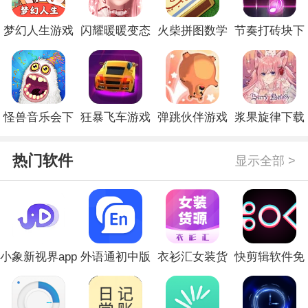
梦幻人生游戏
闪耀暖暖变态
火柴拼图数学
节奏打砖块下
下载
服下载
游戏下载
载
怪兽音乐会下
狂暴飞车游戏
弹跳伙伴游戏
浆果旋律下载
载
下载
2024最新版下
安装官方正版
热门软件
显示全部 >
载
小象新视界app
外语通初中版
衣衫汇女装货
快剪辑软件免
手机版下载安
app下载
源手机版
费版下载