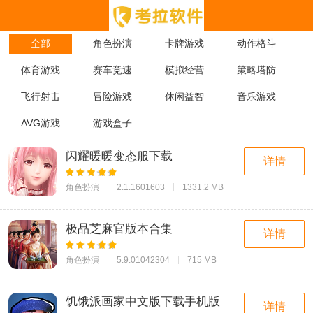
全部
角色扮演
卡牌游戏
动作格斗
体育游戏
赛车竞速
模拟经营
策略塔防
飞行射击
冒险游戏
休闲益智
音乐游戏
AVG游戏
游戏盒子
闪耀暖暖变态服下载
详情
角色扮演
2.1.1601603
1331.2 MB
极品芝麻官版本合集
详情
角色扮演
5.9.01042304
715 MB
饥饿派画家中文版下载手机版
详情