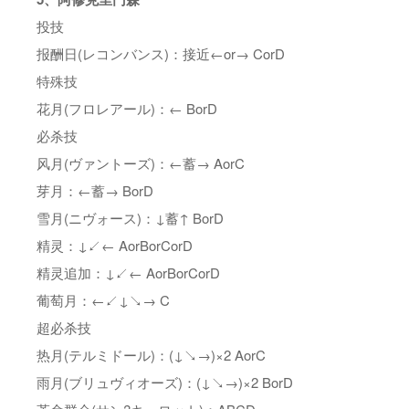
投技
报酬日(レコンバンス)：接近←or→ CorD
特殊技
花月(フロレアール)：← BorD
必杀技
风月(ヴァントーズ)：←蓄→ AorC
芽月：←蓄→ BorD
雪月(ニヴォース)：↓蓄↑ BorD
精灵：↓↙← AorBorCorD
精灵追加：↓↙← AorBorCorD
葡萄月：←↙↓↘→ C
超必杀技
热月(テルミドール)：(↓↘→)×2 AorC
雨月(ブリュヴィオーズ)：(↓↘→)×2 BorD