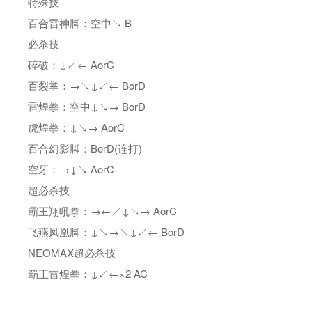
特殊技
百合雷神脚：空中↘ B
必杀技
碎破：↓↙← AorC
百裂掌：→↘↓↙← BorD
雷煌拳：空中↓↘→ BorD
虎煌拳：↓↘→ AorC
百合幻影脚：BorD(连打)
空牙：→↓↘ AorC
超必杀技
霸王翔吼拳：→←↙↓↘→ AorC
飞燕凤凰脚：↓↘→↘↓↙← BorD
NEOMAX超必杀技
覇王雷煌拳：↓↙←×2 AC