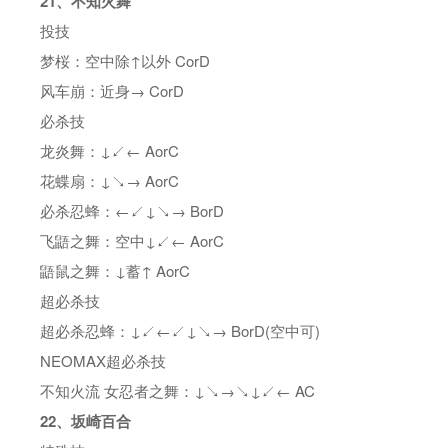
21、不知火舞
投技
梦桜：空中除↑以外 CorD
风车崩：近身→ CorD
必杀技
龙炎舞：↓↙← AorC
花蝶扇：↓↘→ AorC
必杀忍蜂：←↙↓↘→ BorD
飞鼯之舞：空中↓↙← AorC
鼯鼠之舞：↓蓄↑ AorC
超必杀技
超必杀忍蜂：↓↙←↙↓↘→ BorD(空中可)
NEOMAX超必杀技
不知火流 女忍者之舞：↓↘→↘↓↙← AC
22、坂崎百合