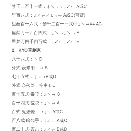
禁千二百十一式：↓↘→↘↓↙← A或C
里百八式：↓↙←↙↓↘→ A或C(可蓄)
里叁百十六式：禁千二百十一式中↓↘→X4 AC
里禁万千四百四式：↓↘→↓↘→ E
里禁万四千四百式：↓↙←↓↙← E
2、KYO草剃京
八十八式：↘ D
外式·轰斧阳：→ B
七十五式：↓↘→B或D
外式·奈落落：空中↓ C
百十五式·毒咬：↓↘→ C
百十四式·荒咬：↓↘→ A
百式·鬼燃烧：→↓↘ A或C
百八式·暗勾手：↓↙← A或C
百二十式·轰击：↓↙← B或D