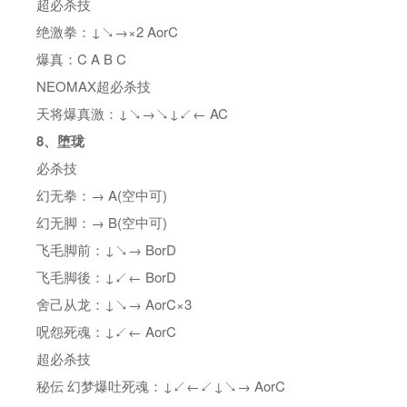
超必杀技
绝激拳：↓↘→×2 AorC
爆真：C A B C
NEOMAX超必杀技
天将爆真激：↓↘→↘↓↙← AC
8、堕珑
必杀技
幻无拳：→ A(空中可)
幻无脚：→ B(空中可)
飞毛脚前：↓↘→ BorD
飞毛脚後：↓↙← BorD
舍己从龙：↓↘→ AorC×3
呪怨死魂：↓↙← AorC
超必杀技
秘伝 幻梦爆吐死魂：↓↙←↙↓↘→ AorC