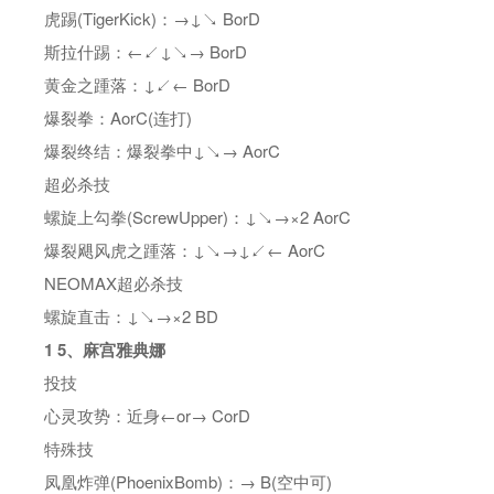
虎踢(TigerKick)：→↓↘ BorD
斯拉什踢：←↙↓↘→ BorD
黄金之踵落：↓↙← BorD
爆裂拳：AorC(连打)
爆裂终结：爆裂拳中↓↘→ AorC
超必杀技
螺旋上勾拳(ScrewUpper)：↓↘→×2 AorC
爆裂飓风虎之踵落：↓↘→↓↙← AorC
NEOMAX超必杀技
螺旋直击：↓↘→×2 BD
1
5、麻宫雅典娜
投技
心灵攻势：近身←or→ CorD
特殊技
凤凰炸弹(PhoenixBomb)：→ B(空中可)