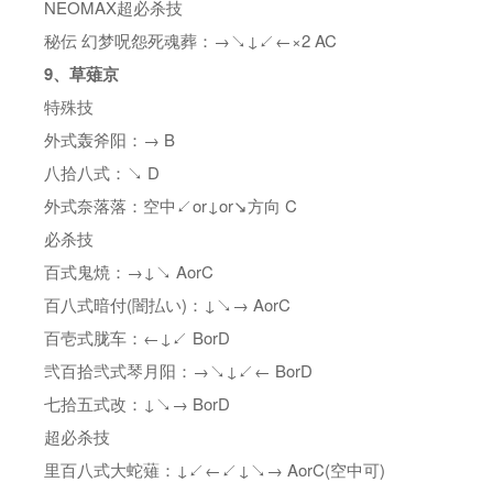
NEOMAX超必杀技
秘伝 幻梦呪怨死魂葬：→↘↓↙←×2 AC
9、草薙京
特殊技
外式轰斧阳：→ B
八拾八式：↘ D
外式奈落落：空中↙or↓or↘方向 C
必杀技
百式鬼焼：→↓↘ AorC
百八式暗付(闇払い)：↓↘→ AorC
百壱式胧车：←↓↙ BorD
弐百拾弐式琴月阳：→↘↓↙← BorD
七拾五式改：↓↘→ BorD
超必杀技
里百八式大蛇薙：↓↙←↙↓↘→ AorC(空中可)