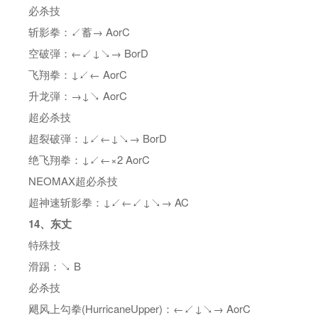
必杀技
斩影拳：↙蓄→ AorC
空破弾：←↙↓↘→ BorD
飞翔拳：↓↙← AorC
升龙弾：→↓↘ AorC
超必杀技
超裂破弾：↓↙←↓↘→ BorD
绝飞翔拳：↓↙←×2 AorC
NEOMAX超必杀技
超神速斩影拳：↓↙←↙↓↘→ AC
14、东丈
特殊技
滑踢：↘ B
必杀技
飓风上勾拳(HurricaneUpper)：←↙↓↘→ AorC