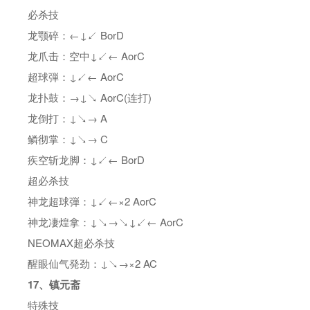
必杀技
龙颚碎：←↓↙ BorD
龙爪击：空中↓↙← AorC
超球弾：↓↙← AorC
龙扑鼓：→↓↘ AorC(连打)
龙倒打：↓↘→ A
鳞彻掌：↓↘→ C
疾空斩龙脚：↓↙← BorD
超必杀技
神龙超球弾：↓↙←×2 AorC
神龙凄煌拿：↓↘→↘↓↙← AorC
NEOMAX超必杀技
醒眼仙气発劲：↓↘→×2 AC
17、镇元斋
特殊技