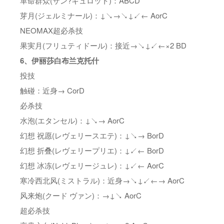
革命群众(サン?キュロット)：ABCD
芽月(ジェルミナール)：↓↘→↘↓↙← AorC
NEOMAX超必杀技
果実月(フリュティドール)：接近→↘↓↙←×2 BD
6、伊丽莎白布兰克托什
投技
触碰：近身→ CorD
必杀技
水泡(エタンセル)：↓↘→ AorC
幻想 祝愿(レヴェリースエテ)：↓↘→ BorD
幻想 折叠(レヴェリープリエ)：↓↙← BorD
幻想 冰冻(レヴェリージュレ)：↓↙← AorC
寒冷西北风(ミストラル)：近身→↘↓↙←→ AorC
风来炮(クード ヴァン)：→↓↘ AorC
超必杀技