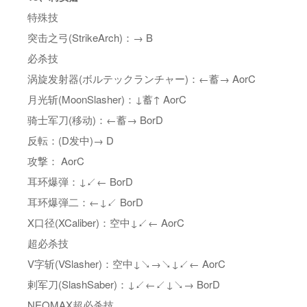
特殊技
突击之弓(StrikeArch)：→ B
必杀技
涡旋发射器(ボルテックランチャー)：←蓄→ AorC
月光斩(MoonSlasher)：↓蓄↑ AorC
骑士军刀(移动)：←蓄→ BorD
反転：(D发中)→ D
攻撃： AorC
耳环爆弾：↓↙← BorD
耳环爆弾二：←↓↙ BorD
X口径(XCaliber)：空中↓↙← AorC
超必杀技
V字斩(VSlasher)：空中↓↘→↘↓↙← AorC
剌军刀(SlashSaber)：↓↙←↙↓↘→ BorD
NEOMAX超必杀技