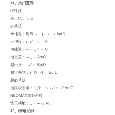
11、大门五郎
特殊技
头上払：↘ C
必杀技
天地返：近身→↘↓↙←→ AorC
云掴投：←↙↓↘→ A
切株返：←↙↓↘→ C
地雷震：→↓↘ AorC
超受身：↓↙← BorD
超大外刈：近身→↓↘ BorD
超必杀技
地狱极乐落：近身→↘↓↙←×2 AorC
NEOMAX超必杀技
惊天动地：↓↘→×2 AC
12、特瑞·伯格