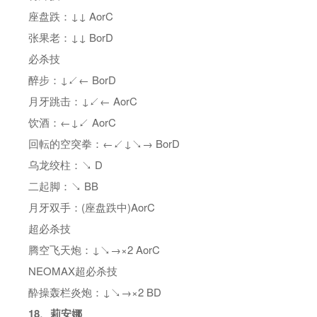
座盘跌：↓↓ AorC
张果老：↓↓ BorD
必杀技
醉步：↓↙← BorD
月牙跳击：↓↙← AorC
饮酒：←↓↙ AorC
回転的空突拳：←↙↓↘→ BorD
乌龙绞柱：↘ D
二起脚：↘ BB
月牙双手：(座盘跌中)AorC
超必杀技
腾空飞天炮：↓↘→×2 AorC
NEOMAX超必杀技
酔操轰栏炎炮：↓↘→×2 BD
18、莉安娜