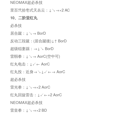
NEOMAX超必杀技
里百弐拾壱式天丛云：↓↘→×2 AC
10、二阶堂红丸
必杀技
居合蹴：↓↘→ BorD
反动三段蹴：(居合蹴後)↓↑ BorD
超级稲妻踢：→↓↘ BorD
雷靱拳：↓↘→ AorC(空中可)
红丸电击：↓↙← AorC
红丸投：近身→↘↓↙←→ AorC
超必杀技
雷光拳：↓↘→×2 AorC
红丸回旋雷击：↓↙←×2 AorC
NEOMAX超必杀技
雷皇拳：↓↘→×2 BD