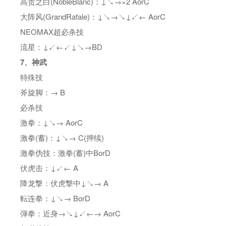
高贵之白(NobleBlanc)：↓↘→×2 AorC
大阵风(GrandRafale)：↓↘→↘↓↙← AorC
NEOMAX超必杀技
流星：↓↙←↙↓↘→BD
7、神武
特殊技
斧旋脚：→ B
必杀技
激拳：↓↘→ AorC
激拳(蓄)：↓↘→ C(押续)
激拳伪技：激拳(蓄)中BorD
伏虎击：↓↙← A
降龙撃：伏虎撃中↓↘→ A
転连拳：↓↘→ BorD
弾拳：近身→↘↓↙←→ AorC