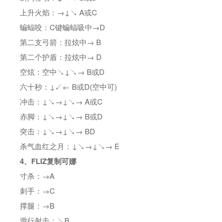
上升火焰：→↓↘ A或C
蝙蝠咬：C键蝙蝠吸中→D
第二支弓箭：拉炫中→ B
第二个护盾：拉炫中→ D
空炫：空中↘↓↘→ B或D
六十秒：↓↙← B或D(空中可)
冲击：↓↘→↓↘→ A或C
赤脚：↓↘→↓↘→ B或D
突击：↓↘→↓↘→ BD
杀气血红之月：↓↘→↓↘→ E
4、FLIZ复制可娜
寸杀：→A
刺手：→C
撑腿：→B
滑行射击：↘B