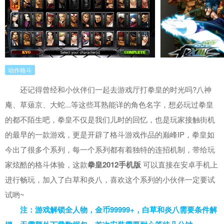
动作格斗
还记得曾经和小伙伴们一起去游戏厅打拳皇的时光吗?八神
庵、草薙京、大蛇...等这些耳熟能详的角色名字，想必玩过拳皇
的都不陌生吧，拳皇不仅是我们儿时的回忆，也是玩家接触街机
的最早的一款游戏，更是开辟了格斗游戏作品的巅峰IP，拳皇如
今出了很多个系列，每一个系列都有着独特的连招机制，带给玩
家炫酷的格斗体验，这款
拳皇2012手机版
可以直接在安卓手机上
进行畅玩，加入了白草和炎八，喜欢这个系列的小伙伴一定要试
试哟~
注：游戏解锁全人物，金币99999+，白草和炎八需要条件解