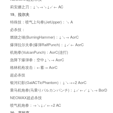
莉安娜之刃：↓↘→↘↓↙← AC
19、拉尔夫
特殊技：喷气上勾拳(JetUpper)：↘ A
必杀技：
燃烧之锤(BurningHammer)：↓↘→ AorC
爆弾拉尔夫拳(爆弾RalfPunch)：↓↙← AorC
机炮拳(VulcanPunch)：AorC(连打)
急降下爆弾拳：空中↓↘→ AorC
格林机枪攻击：←蓄→ AorC
超必杀技
银河幻影(GalACTicPhantom)：↓↘→×2 AorC
乗马机炮拳(马乗りバルカンパンチ)：↓↙←↙↓↘→ BorD
NEOMAX超必杀技
喷气机炮拳：→↘↓↙←×2 AC
20、克拉克