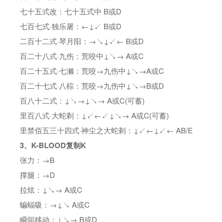
七十五式改：七十五式中 B或D
七百七式·独乐屠：←↓↙ B或D
二百十二式·琴月阳：→↘↓↙← B或D
百二十八式·九伤：荒咬中↓↘→ A或C
百二十五式·七濑：荒咬→九伤中↓↘→A或C
百二十七式·八棕：荒咬→九伤中↓↘→B或D
百八十二式：↓↘→↓↘→ A或C(可蓄)
里百八式·大蛇剃：↓↙←↙↓↘→ A或C(可蓄)
里禁佰五三十四式·神尘之大蛇剃：↓↙←↓↙← AB/E
3、K-BLOOD复制K
张力：→B
撑腿：→D
拉炫：↓↘→ A或C
蝙蝠吸：→↓↘ A或C
瞬间移动：↓↘→ B或D